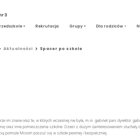
rzedszkole
Rekrutacja
Grupy
Dla rodziców
N
Aktualności
Spacer po szkole
 im znane oraz te, w których wcześniej nie była, m.in. gabinet pani dyrektor, gab
 szatnię oraz inne pomieszczenia szkolne. Dzieci z dużym zainteresowaniem słuchały
ią pomoże Misiom poczuć się w szkole pewniej i bezpieczniej.